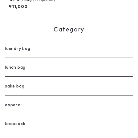
¥11,000
Category
laundry bag
lunch bag
sake bag
apparel
knapsack