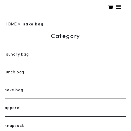
HOME
sake bag
Category
laundry bag
lunch bag
sake bag
apparel
knapsack