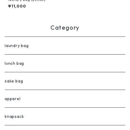
¥11,000
Category
laundry bag
lunch bag
sake bag
apparel
knapsack