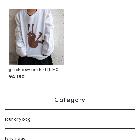
graphic sweatshirt [L MONK
Y]
¥4,180
Category
laundry bag
lunch bag